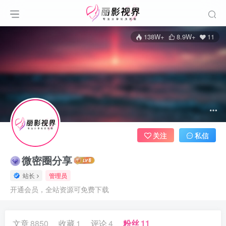
138W+
8.9W+
11
关注
私信
微密圈分享
站长
管理员
开通会员，全站资源可免费下载
文章
8850
收藏
1
评论
4
粉丝
11